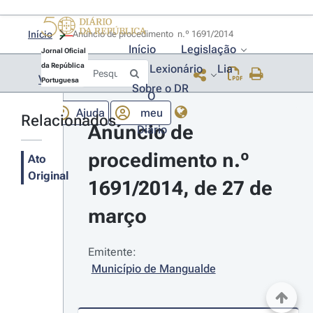
Início
Anúncio de procedimento  n.º 1691/2014 
Início
Legislação
Jornal Oficial
da República
Lexionário
Lia
Voltar
Portuguesa
Sobre o DR
O
Ajuda
meu
Relacionados
Anúncio de 
Diário
procedimento n.º 
Ato
Original
1691/2014, de 27 de 
março
Emitente:
Município de Mangualde