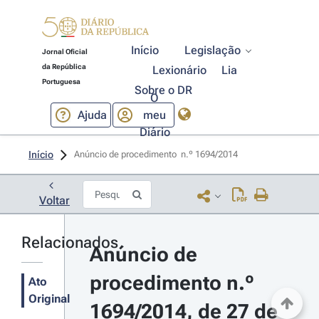
Início
Legislação
Jornal Oficial
da República
Lexionário
Lia
Portuguesa
Sobre o DR
O
Ajuda
meu
Diário
Início
Anúncio de procedimento  n.º 1694/2014 
Voltar
Relacionados
Anúncio de 
procedimento n.º 
Ato
Original
1694/2014, de 27 de 