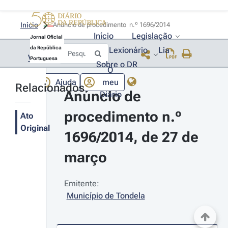
Início
Anúncio de procedimento  n.º 1696/2014 
Início
Legislação
Jornal Oficial
da República
Lexionário
Lia
Voltar
Portuguesa
Sobre o DR
O
Ajuda
meu
Relacionados
Anúncio de 
Diário
procedimento n.º 
Ato
Original
1696/2014, de 27 de 
março
Emitente:
Município de Tondela