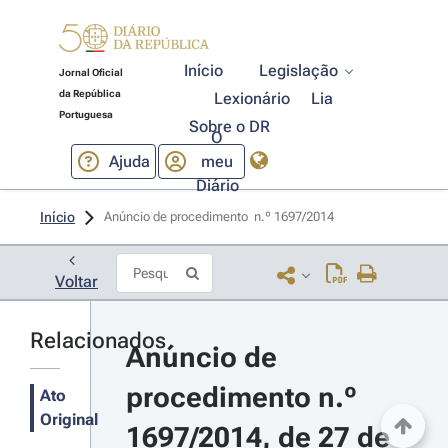
Início
Legislação
Jornal Oficial
da República
Lexionário
Lia
Portuguesa
Sobre o DR
O
Ajuda
meu
Diário
Início
Anúncio de procedimento  n.º 1697/2014 
Voltar
Relacionados
Anúncio de 
procedimento n.º 
Ato
Original
1697/2014, de 27 de 