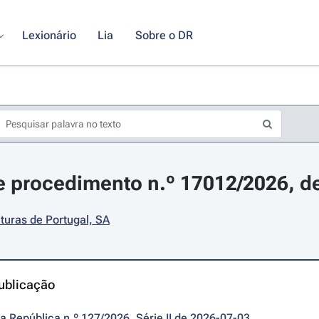
Lexionário
Lia
Sobre o DR
 procedimento n.º 17012/2026, de
uturas de Portugal, SA
ublicação
da República n.º 127/2026, Série II de 2026-07-03