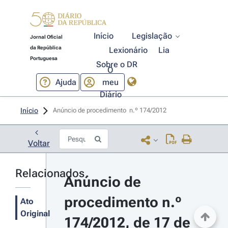
Início
Legislação
Jornal Oficial
da República
Lexionário
Lia
Portuguesa
Sobre o DR
O
Ajuda
meu
Diário
Início
Anúncio de procedimento  n.º 174/2012 
Voltar
Relacionados
Anúncio de 
procedimento n.º 
Ato
Original
174/2012, de 17 de 