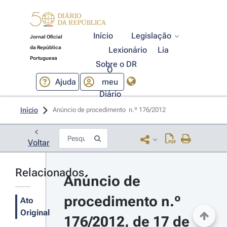
Início
Legislação
Jornal Oficial
da República
Lexionário
Lia
Portuguesa
Sobre o DR
O
Ajuda
meu
Diário
Início
Anúncio de procedimento  n.º 176/2012 
Voltar
Relacionados
Anúncio de 
procedimento n.º 
Ato
Original
176/2012, de 17 de 