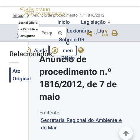
Início
Anúncio de procedimento  n.º 1816/2012 
Início
Legislação
Jornal Oficial
da República
Lexionário
Lia
Voltar
Portuguesa
Sobre o DR
O
Ajuda
meu
Relacionados
Anúncio de 
Diário
procedimento n.º 
Ato
Original
1816/2012, de 7 de 
maio
Emitente:
Secretaria Regional do Ambiente e 
do Mar