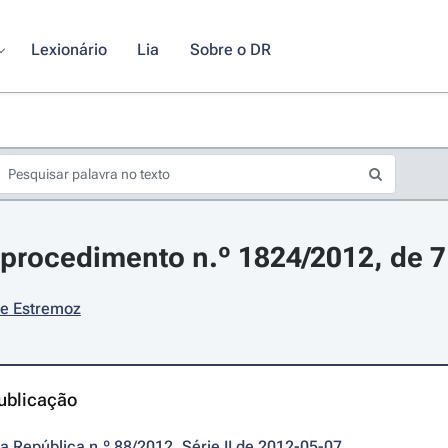
Lexionário
Lia
Sobre o DR
procedimento n.º 1824/2012, de 7
de Estremoz
ublicação
da República n.º 88/2012, Série II de 2012-05-07