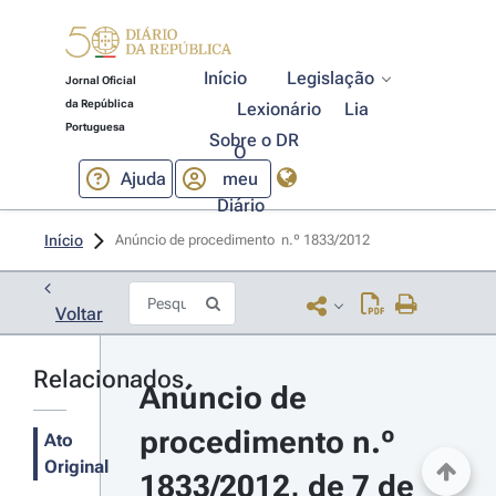
Início
Legislação
Jornal Oficial
da República
Lexionário
Lia
Portuguesa
Sobre o DR
O
Ajuda
meu
Diário
Início
Anúncio de procedimento  n.º 1833/2012 
Voltar
Relacionados
Anúncio de 
procedimento n.º 
Ato
Original
1833/2012, de 7 de 