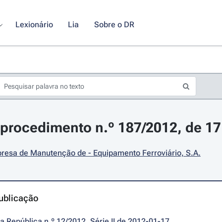
Lexionário
Lia
Sobre o DR
procedimento n.º 187/2012, de 17 
resa de Manutenção de - Equipamento Ferroviário, S.A.
ublicação
da República n.º 12/2012, Série II de 2012-01-17