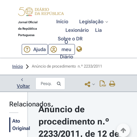
Início
Legislação
Jornal Oficial
da República
Lexionário
Lia
Portuguesa
Sobre o DR
O
Ajuda
meu
Diário
Início
Anúncio de procedimento  n.º 2233/2011 
Voltar
Relacionados
Anúncio de 
procedimento n.º 
Ato
Original
2233/2011, de 12 de 