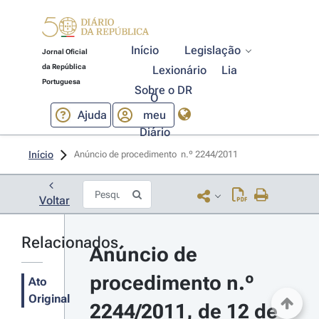
Início
Legislação
Jornal Oficial
da República
Lexionário
Lia
Portuguesa
Sobre o DR
O
Ajuda
meu
Diário
Início
Anúncio de procedimento  n.º 2244/2011 
Voltar
Relacionados
Anúncio de 
procedimento n.º 
Ato
Original
2244/2011, de 12 de 