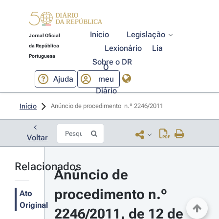
Início
Legislação
Jornal Oficial
da República
Lexionário
Lia
Portuguesa
Sobre o DR
O
Ajuda
meu
Diário
Início
Anúncio de procedimento  n.º 2246/2011 
Voltar
Relacionados
Anúncio de 
procedimento n.º 
Ato
Original
2246/2011, de 12 de 