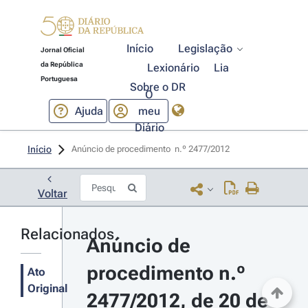
Início
Legislação
Jornal Oficial
da República
Lexionário
Lia
Portuguesa
Sobre o DR
O
Ajuda
meu
Diário
Início
Anúncio de procedimento  n.º 2477/2012 
Voltar
Relacionados
Anúncio de 
procedimento n.º 
Ato
Original
2477/2012, de 20 de 