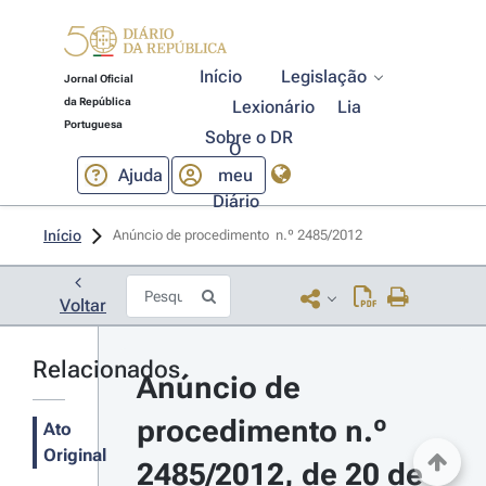
Início
Legislação
Jornal Oficial
da República
Lexionário
Lia
Portuguesa
Sobre o DR
O
Ajuda
meu
Diário
Início
Anúncio de procedimento  n.º 2485/2012 
Voltar
Relacionados
Anúncio de 
procedimento n.º 
Ato
Original
2485/2012, de 20 de 