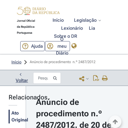
Início
Legislação
Jornal Oficial
da República
Lexionário
Lia
Portuguesa
Sobre o DR
O
Ajuda
meu
Diário
Início
Anúncio de procedimento  n.º 2487/2012 
Voltar
Relacionados
Anúncio de 
procedimento n.º 
Ato
Original
2487/2012, de 20 de 