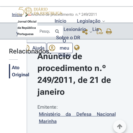
Início
Anúncio de procedimento  n.º 249/2011 
Início
Legislação
Jornal Oficial
da República
Lexionário
Lia
Voltar
Portuguesa
Sobre o DR
O
Ajuda
meu
Relacionados
Anúncio de 
Diário
procedimento n.º 
Ato
Original
249/2011, de 21 de 
janeiro
Emitente:
Ministério da Defesa Nacional 
Marinha