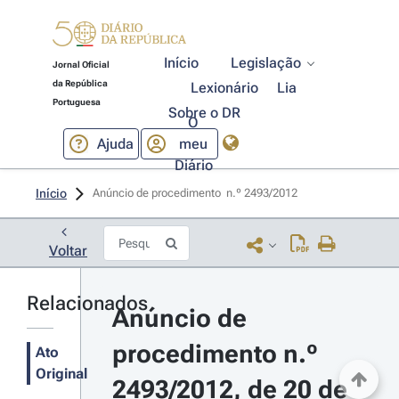
Início
Legislação
Jornal Oficial
da República
Lexionário
Lia
Portuguesa
Sobre o DR
O
Ajuda
meu
Diário
Início
Anúncio de procedimento  n.º 2493/2012 
Voltar
Relacionados
Anúncio de 
procedimento n.º 
Ato
Original
2493/2012, de 20 de 