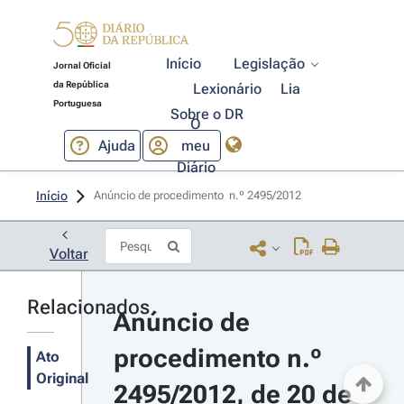
Início
Legislação
Jornal Oficial
da República
Lexionário
Lia
Portuguesa
Sobre o DR
O
Ajuda
meu
Diário
Início
Anúncio de procedimento  n.º 2495/2012 
Voltar
Relacionados
Anúncio de 
procedimento n.º 
Ato
Original
2495/2012, de 20 de 