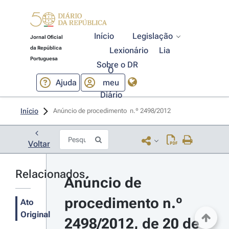
Início
Legislação
Jornal Oficial
da República
Lexionário
Lia
Portuguesa
Sobre o DR
O
Ajuda
meu
Diário
Início
Anúncio de procedimento  n.º 2498/2012 
Voltar
Relacionados
Anúncio de 
procedimento n.º 
Ato
Original
2498/2012, de 20 de 