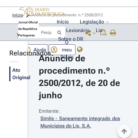
Início
Anúncio de procedimento  n.º 2500/2012 
Início
Legislação
Jornal Oficial
da República
Lexionário
Lia
Voltar
Portuguesa
Sobre o DR
O
Ajuda
meu
Relacionados
Anúncio de 
Diário
procedimento n.º 
Ato
Original
2500/2012, de 20 de 
junho
Emitente:
Simlis - Saneamento integrado dos 
Municípios do Lis, S.A.