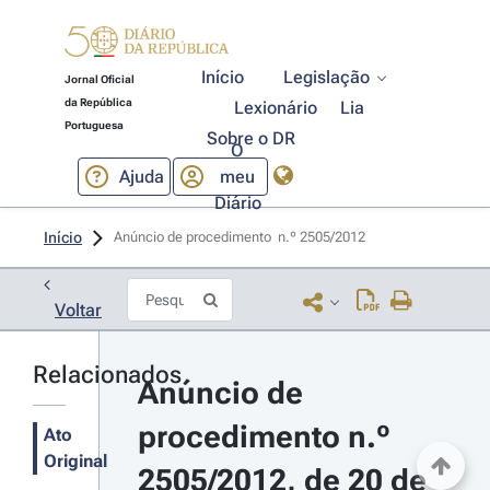
Início
Legislação
Jornal Oficial
da República
Lexionário
Lia
Portuguesa
Sobre o DR
O
Ajuda
meu
Diário
Início
Anúncio de procedimento  n.º 2505/2012 
Voltar
Relacionados
Anúncio de 
procedimento n.º 
Ato
Original
2505/2012, de 20 de 