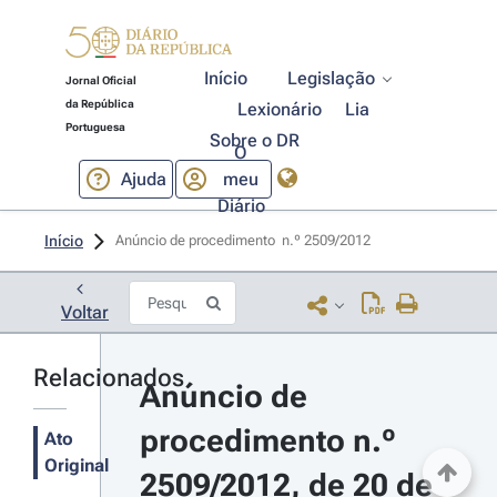
Início
Legislação
Jornal Oficial
da República
Lexionário
Lia
Portuguesa
Sobre o DR
O
Ajuda
meu
Diário
Início
Anúncio de procedimento  n.º 2509/2012 
Voltar
Relacionados
Anúncio de 
procedimento n.º 
Ato
Original
2509/2012, de 20 de 