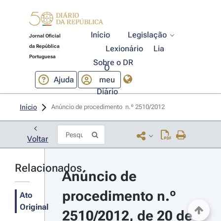
Início
Legislação
Jornal Oficial
da República
Lexionário
Lia
Portuguesa
Sobre o DR
O
Ajuda
meu
Diário
Início
Anúncio de procedimento  n.º 2510/2012 
Voltar
Relacionados
Anúncio de 
procedimento n.º 
Ato
Original
2510/2012, de 20 de 