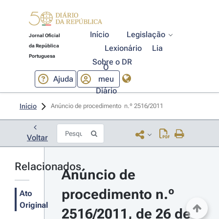
Início
Legislação
Jornal Oficial
da República
Lexionário
Lia
Portuguesa
Sobre o DR
O
Ajuda
meu
Diário
Início
Anúncio de procedimento  n.º 2516/2011 
Voltar
Relacionados
Anúncio de 
procedimento n.º 
Ato
Original
2516/2011, de 26 de 