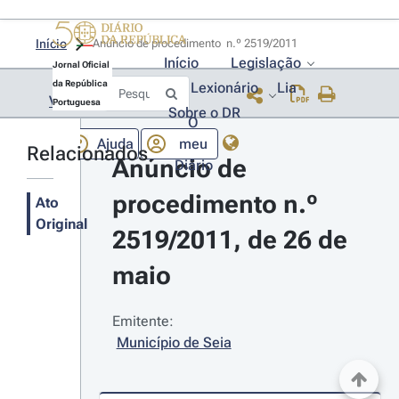
Início
Anúncio de procedimento  n.º 2519/2011 
Início
Legislação
Jornal Oficial
da República
Lexionário
Lia
Voltar
Portuguesa
Sobre o DR
O
Ajuda
meu
Relacionados
Anúncio de 
Diário
procedimento n.º 
Ato
Original
2519/2011, de 26 de 
maio
Emitente:
Município de Seia