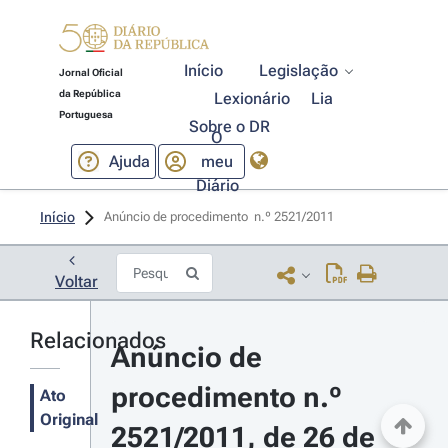
Início
Legislação
Jornal Oficial
da República
Lexionário
Lia
Portuguesa
Sobre o DR
O
Ajuda
meu
Diário
Início
Anúncio de procedimento  n.º 2521/2011 
Voltar
Relacionados
Anúncio de 
procedimento n.º 
Ato
Original
2521/2011, de 26 de 