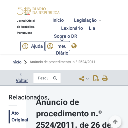
Início
Legislação
Jornal Oficial
da República
Lexionário
Lia
Portuguesa
Sobre o DR
O
Ajuda
meu
Diário
Início
Anúncio de procedimento  n.º 2524/2011 
Voltar
Relacionados
Anúncio de 
procedimento n.º 
Ato
Original
2524/2011, de 26 de 