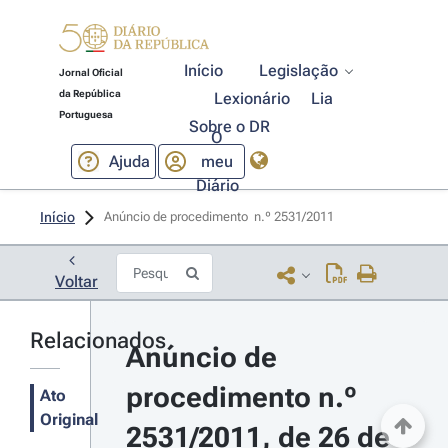
Início
Legislação
Jornal Oficial
da República
Lexionário
Lia
Portuguesa
Sobre o DR
O
Ajuda
meu
Diário
Início
Anúncio de procedimento  n.º 2531/2011 
Voltar
Relacionados
Anúncio de 
procedimento n.º 
Ato
Original
2531/2011, de 26 de 