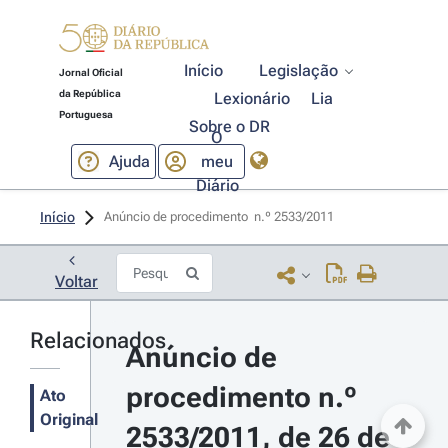
Início
Legislação
Jornal Oficial
da República
Lexionário
Lia
Portuguesa
Sobre o DR
O
Ajuda
meu
Diário
Início
Anúncio de procedimento  n.º 2533/2011 
Voltar
Relacionados
Anúncio de 
procedimento n.º 
Ato
Original
2533/2011, de 26 de 