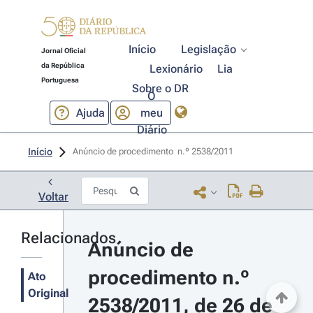
Início
Legislação
Jornal Oficial
da República
Lexionário
Lia
Portuguesa
Sobre o DR
O
Ajuda
meu
Diário
Início
Anúncio de procedimento  n.º 2538/2011 
Voltar
Relacionados
Anúncio de 
procedimento n.º 
Ato
Original
2538/2011, de 26 de 