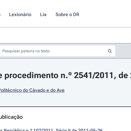
Lexionário
Lia
Sobre o DR
 procedimento n.º 2541/2011, de
 Politécnico do Cávado e do Ave
ublicação
da República n.º 102/2011, Série II de 2011-05-26