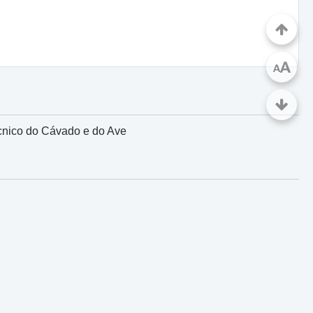
A
A
écnico do Cávado e do Ave