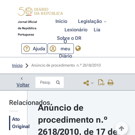
Início
Legislação
Jornal Oficial
da República
Lexionário
Lia
Portuguesa
Sobre o DR
O
Ajuda
meu
Diário
Início
Anúncio de procedimento  n.º 2618/2010 
Voltar
Relacionados
Anúncio de 
procedimento n.º 
Ato
Original
2618/2010, de 17 de 