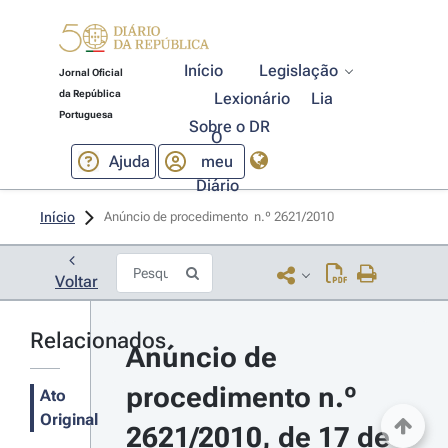
Início
Legislação
Jornal Oficial
da República
Lexionário
Lia
Portuguesa
Sobre o DR
O
Ajuda
meu
Diário
Início
Anúncio de procedimento  n.º 2621/2010 
Voltar
Relacionados
Anúncio de 
procedimento n.º 
Ato
Original
2621/2010, de 17 de 