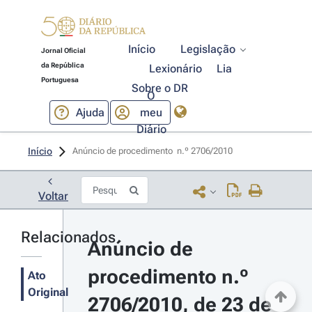
Início
Legislação
Jornal Oficial
da República
Lexionário
Lia
Portuguesa
Sobre o DR
O
Ajuda
meu
Diário
Início
Anúncio de procedimento  n.º 2706/2010 
Voltar
Relacionados
Anúncio de 
procedimento n.º 
Ato
Original
2706/2010, de 23 de 