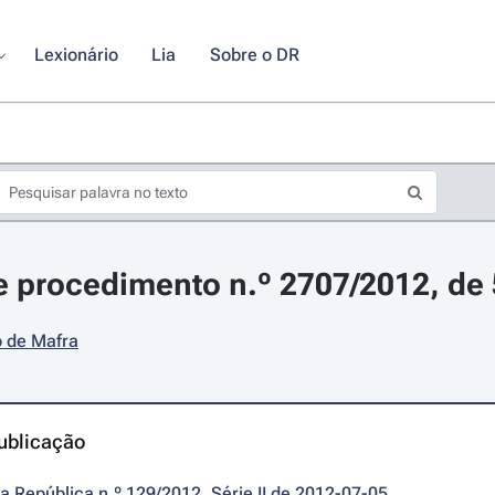
Lexionário
Lia
Sobre o DR
 procedimento n.º 2707/2012, de 
o de Mafra
ublicação
da República n.º 129/2012, Série II de 2012-07-05