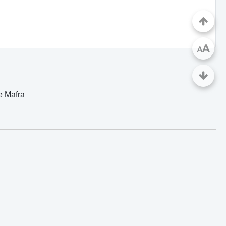
A
A
e Mafra