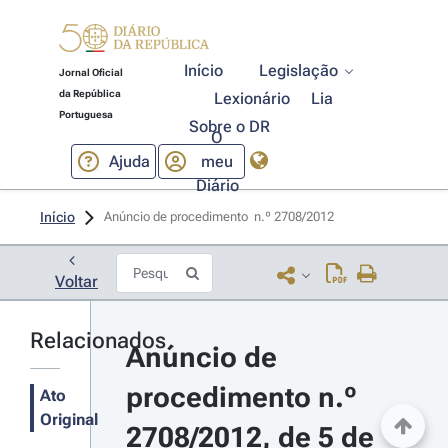
Início
Legislação
Jornal Oficial
da República
Lexionário
Lia
Portuguesa
Sobre o DR
O
Ajuda
meu
Diário
Início
Anúncio de procedimento  n.º 2708/2012 
Voltar
Relacionados
Anúncio de 
procedimento n.º 
Ato
Original
2708/2012, de 5 de 