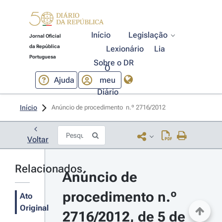
Início
Legislação
Jornal Oficial
da República
Lexionário
Lia
Portuguesa
Sobre o DR
O
Ajuda
meu
Diário
Início
Anúncio de procedimento  n.º 2716/2012 
Voltar
Relacionados
Anúncio de 
procedimento n.º 
Ato
Original
2716/2012, de 5 de 