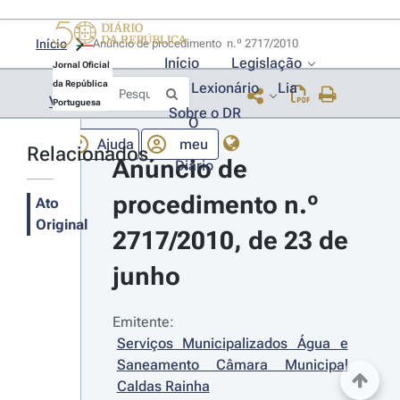
Início
Anúncio de procedimento  n.º 2717/2010 
Início
Legislação
Jornal Oficial
da República
Lexionário
Lia
Voltar
Portuguesa
Sobre o DR
O
Ajuda
meu
Relacionados
Anúncio de 
Diário
procedimento n.º 
Ato
Original
2717/2010, de 23 de 
junho
Emitente:
Serviços Municipalizados Água e 
Saneamento Câmara Municipal 
Caldas Rainha