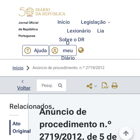
Início
Legislação
Jornal Oficial
da República
Lexionário
Lia
Portuguesa
Sobre o DR
O
Ajuda
meu
Diário
Início
Anúncio de procedimento  n.º 2719/2012 
Voltar
Relacionados
Anúncio de 
procedimento n.º 
Ato
Original
2719/2012, de 5 de 