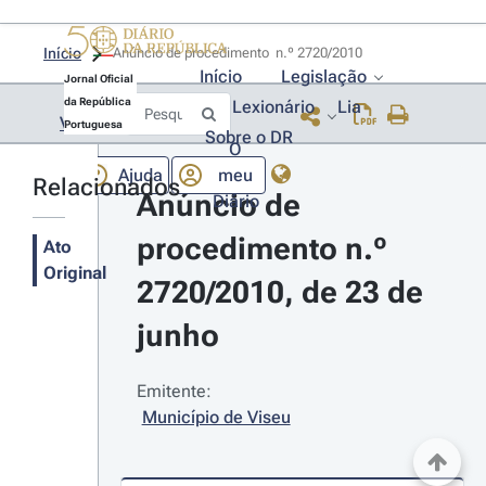
Início
Anúncio de procedimento  n.º 2720/2010 
Início
Legislação
Jornal Oficial
da República
Lexionário
Lia
Voltar
Portuguesa
Sobre o DR
O
Ajuda
meu
Relacionados
Anúncio de 
Diário
procedimento n.º 
Ato
Original
2720/2010, de 23 de 
junho
Emitente:
Município de Viseu