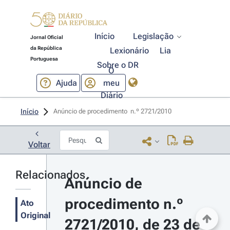
Início
Legislação
Jornal Oficial
da República
Lexionário
Lia
Portuguesa
Sobre o DR
O
Ajuda
meu
Diário
Início
Anúncio de procedimento  n.º 2721/2010 
Voltar
Relacionados
Anúncio de 
procedimento n.º 
Ato
Original
2721/2010, de 23 de 