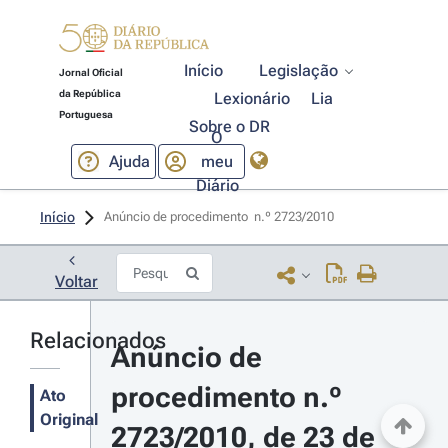
Início
Legislação
Jornal Oficial
da República
Lexionário
Lia
Portuguesa
Sobre o DR
O
Ajuda
meu
Diário
Início
Anúncio de procedimento  n.º 2723/2010 
Voltar
Relacionados
Anúncio de 
procedimento n.º 
Ato
Original
2723/2010, de 23 de 