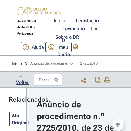
Início
Legislação
Jornal Oficial
da República
Lexionário
Lia
Portuguesa
Sobre o DR
O
Ajuda
meu
Diário
Início
Anúncio de procedimento  n.º 2725/2010 
Voltar
Relacionados
Anúncio de 
procedimento n.º 
Ato
Original
2725/2010, de 23 de 