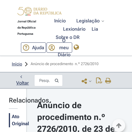
Início
Legislação
Jornal Oficial
da República
Lexionário
Lia
Portuguesa
Sobre o DR
O
Ajuda
meu
Diário
Início
Anúncio de procedimento  n.º 2726/2010 
Voltar
Relacionados
Anúncio de 
procedimento n.º 
Ato
Original
2726/2010, de 23 de 