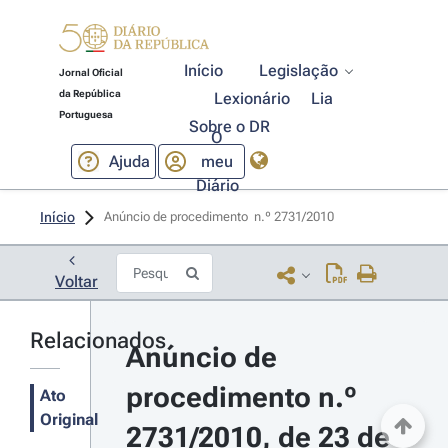
Início
Legislação
Jornal Oficial
da República
Lexionário
Lia
Portuguesa
Sobre o DR
O
Ajuda
meu
Diário
Início
Anúncio de procedimento  n.º 2731/2010 
Voltar
Relacionados
Anúncio de 
procedimento n.º 
Ato
Original
2731/2010, de 23 de 