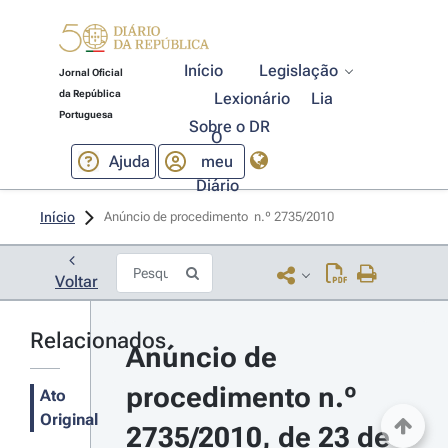
Início
Legislação
Jornal Oficial
da República
Lexionário
Lia
Portuguesa
Sobre o DR
O
Ajuda
meu
Diário
Início
Anúncio de procedimento  n.º 2735/2010 
Voltar
Relacionados
Anúncio de 
procedimento n.º 
Ato
Original
2735/2010, de 23 de 