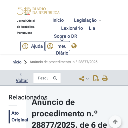
Início
Legislação
Jornal Oficial
da República
Lexionário
Lia
Portuguesa
Sobre o DR
O
Ajuda
meu
Diário
Início
Anúncio de procedimento  n.º 28877/2025 
Voltar
Relacionados
Anúncio de 
procedimento n.º 
Ato
Original
28877/2025, de 6 de 