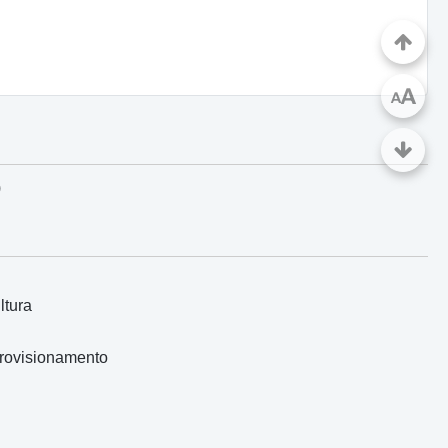
A
A
)
ltura
provisionamento